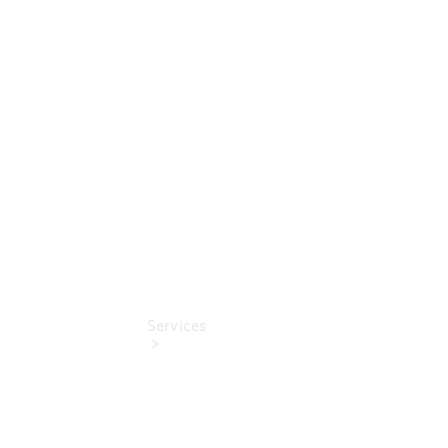
Sterne -
elektrisch
Mercedes-
Benz
Online
Store
Services