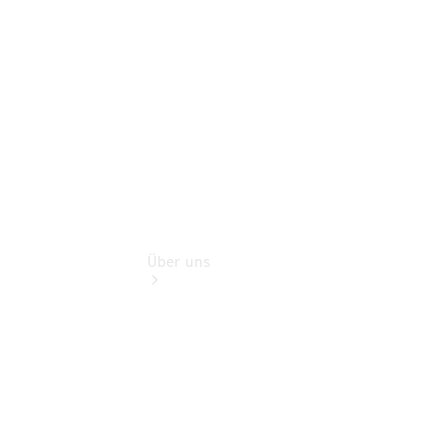
Finanzdienste
Digitale
Extras
Über uns
Übersicht
Kontakt