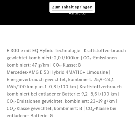
Zum Inhalt springen
Anbieter
Anbieter
Übersicht
Startseite
Ansprechpartner
finden
Beratung
vereinbaren
Servicetermin