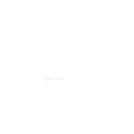
Finanzdienste
Digitale
Extras
Über uns
Übersicht
Kontakt