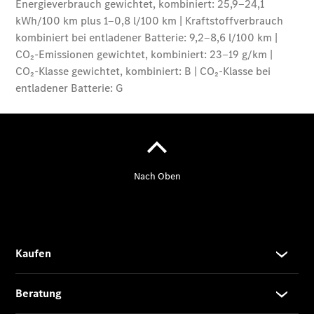
Der
brandneue
CLA
Shooting
Brake
Der
elektrische
CLA
Shooting
Brake
CLA
Shooting
Brake
C-Klasse T-