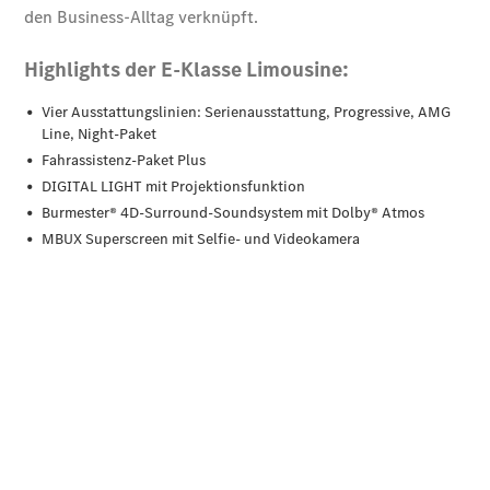
Übersicht
140 Jahre
Innovation
Mercedes-
Benz
Store
Neuwagenangebote
Leasing
Privatkunden
Leasing
Gewerbekunden
Finanzierung
Privatkunden
Finanzierung
Gewerbekunden