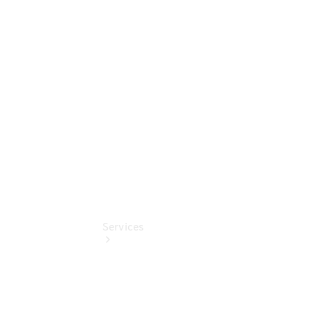
Sterne -
elektrisch
Mercedes-
Benz
Online
Store
Services