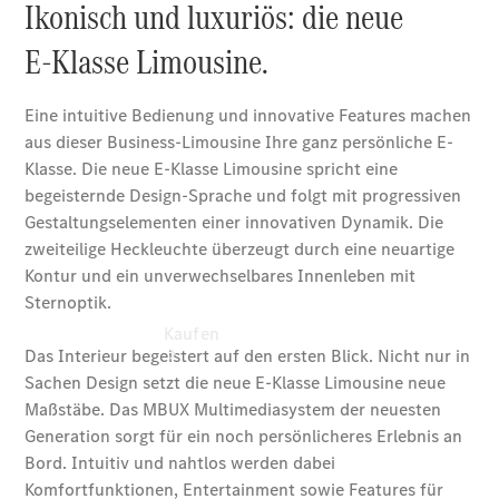
vereinbaren
Probefahrt
vereinbaren
Konfigurator
Modellübersicht
Kaufen