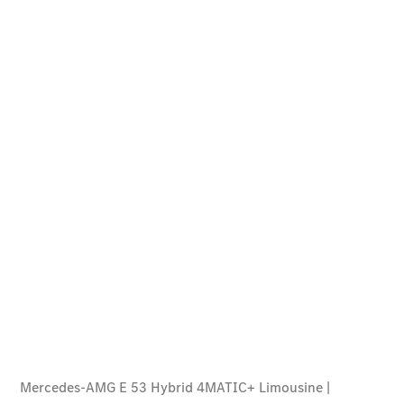
Der neue
GLB
Der neue
GLB –
elektrisch
Der neue
GLC SUV –
elektrisch
GLC SUV
GLC Coupé
GLE SUV
GLE Coupé
GLS
Mercedes-
Maybach
GLS
G-Klasse
T-Modelle
/ Kombis