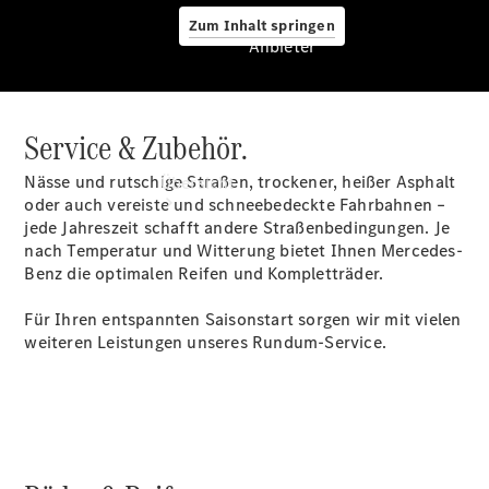
Zum Inhalt springen
Anbieter
Service & Zubehör.
Anbieter
Nässe und rutschige Straßen, trockener, heißer Asphalt
Übersicht
oder auch vereiste und schneebedeckte Fahrbahnen –
jede Jahreszeit schafft andere Straßenbedingungen. Je
nach Temperatur und Witterung bietet Ihnen Mercedes-
Benz die optimalen Reifen und Kompletträder.
Für Ihren entspannten Saisonstart sorgen wir mit vielen
weiteren Leistungen unseres Rundum-Service.
Startseite
Ansprechpartner
finden
Beratung
vereinbaren
Servicetermin