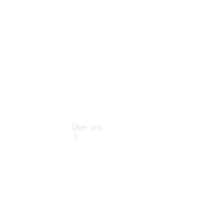
Finanzdienste
Digitale
Extras
Über uns
Übersicht
Kontakt