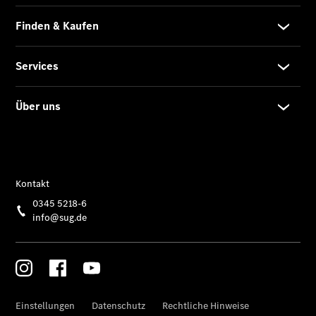
Übersicht
140 Jahre
Innovation
Mercedes-
Benz
Store
Neuwagenangebote
Leasing
Privatkunden
Leasing
Gewerbekunden
Finanzierung
Privatkunden
Finanzierung
Gewerbekunden