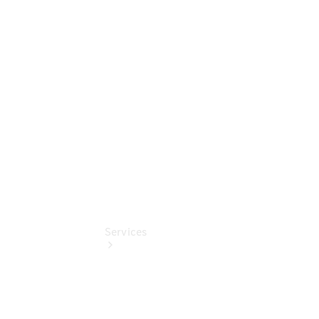
Sterne -
elektrisch
Mercedes-
Benz
Online
Store
Services