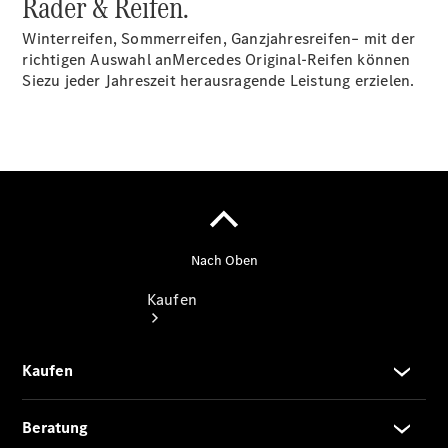
Räder & Reifen.
vereinbaren
Probefahrt
Winterreifen, Sommerreifen, Ganzjahresreifen– mit der
vereinbaren
richtigen Auswahl anMercedes Original-Reifen können
Konfigurator
Siezu jeder Jahreszeit herausragende Leistung erzielen.
Modellübersicht
Kaufen