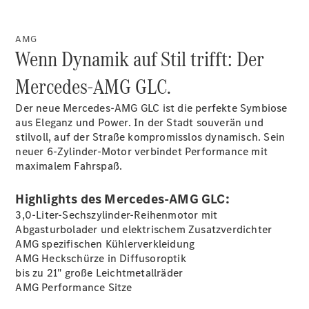
Übersicht
140 Jahre
Innovation
AMG
Wenn Dynamik auf Stil trifft: Der
Mercedes-
Benz
Mercedes-AMG GLC.
Store
Neuwagenangebote
Der neue Mercedes-AMG GLC ist die perfekte Symbiose
aus Eleganz und Power. In der Stadt souverän und
stilvoll, auf der Straße kompromisslos dynamisch. Sein
neuer 6-Zylinder-Motor verbindet Performance mit
maximalem Fahrspaß.
Leasing
Highlights des Mercedes-AMG GLC:
Privatkunden
3,0-Liter-Sechszylinder-Reihenmotor mit
Leasing
Abgasturbolader und elektrischem Zusatzverdichter
Gewerbekunden
AMG spezifischen Kühlerverkleidung
Finanzierung
AMG Heckschürze in Diffusoroptik
Privatkunden
bis zu 21" große
Leichtmetallräder
Finanzierung
AMG Performance Sitze
Gewerbekunden