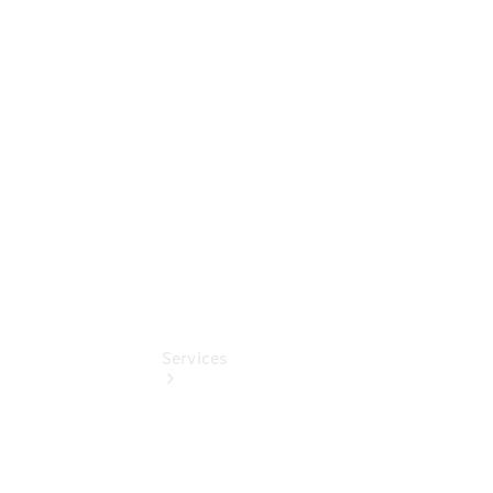
Sterne -
elektrisch
Mercedes-
Benz
Online
Store
Services