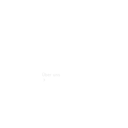
Finanzdienste
Digitale
Extras
Über uns
Übersicht
Kontakt