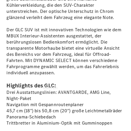
vereinbaren
Kühlerverkleidung, die den SUV-Charakter
Probefahrt
unterstreichen. Der optische Unterschutz in Chrom
vereinbaren
glänzend verleiht dem Fahrzeug eine elegante Note.
Konfigurator
Modellübersicht
Der GLC SUV ist mit innovativen Technologien wie dem
MBUX Interieur-Assistenten ausgestattet, der
berührungslosen Bedienkomfort ermöglicht. Die
transparente Motorhaube bietet eine virtuelle Ansicht
des Bereichs vor dem Fahrzeug, ideal für Offroad-
Fahrten. Mit DYNAMIC SELECT können verschiedene
Fahrprogramme gewählt werden, um das Fahrerlebnis
individuell anzupassen.
Highlights des GLC:
Kaufen
Drei Ausstattungslinien: AVANTGARDE, AMG Line,
Night-Paket
Navigation mit Gespannroutenplaner
45,7 cm (18") bis 50,8 cm (20") große
Leichtmetallräder
Panorama-Schiebedach
Trittbretter in Aluminium-Optik mit
Gumminoppen