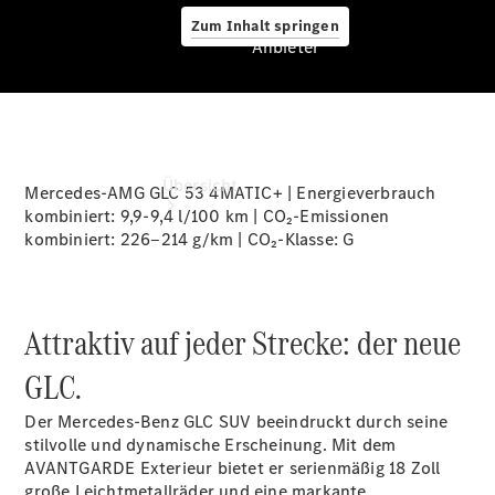
Zum Inhalt springen
Anbieter
Anbieter
Übersicht
Mercedes-AMG GLC 53 4MATIC+ | Energieverbrauch
kombiniert: 9,9-9,4 l/100 km | CO₂-Emissionen
kombiniert: 226‒214 g/km | CO₂-Klasse:
G
Attraktiv auf jeder Strecke: der neue
Startseite
GLC.
Ansprechpartner
finden
Der Mercedes-Benz GLC SUV beeindruckt durch seine
Beratung
stilvolle und dynamische Erscheinung. Mit dem
vereinbaren
AVANTGARDE Exterieur bietet er serienmäßig 18 Zoll
Servicetermin
große Leichtmetallräder und eine markante