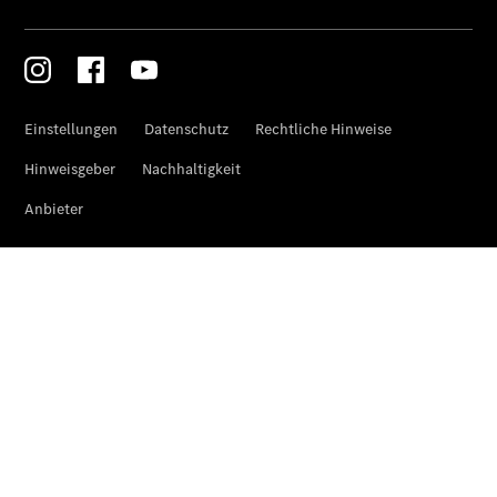
Limousine -
elektrisch
EQS
Limousine -
elektrisch
C-Klasse
Limousine
C-Klasse
Limousine -
elektrisch
E-Klasse
Limousine
S-Klasse
Limousine
S-Klasse
Lang
Mercedes-
Maybach S-
Klasse
SUVs