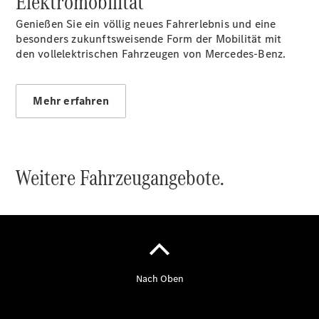
Elektromobilität
Übersicht
Genießen Sie ein völlig neues Fahrerlebnis und eine
140 Jahre
besonders zukunftsweisende Form der Mobilität mit
Innovation
den vollelektrischen Fahrzeugen von Mercedes-Benz.
Mercedes-
Benz
Store
Neuwagenangebote
Mehr erfahren
Weitere Fahrzeugangebote.
Leasing
Privatkunden
Leasing
Gewerbekunden
Finanzierung
Privatkunden
Finanzierung
Gewerbekunden