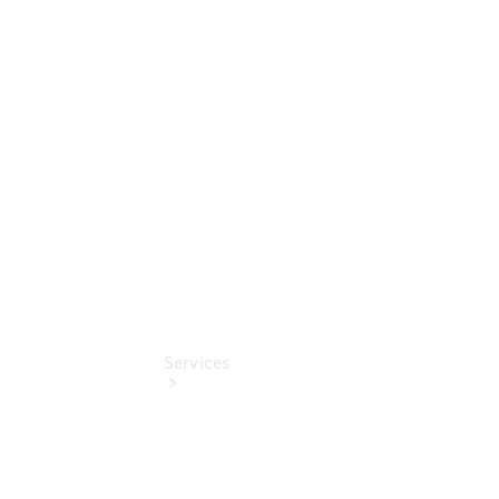
Sterne -
elektrisch
Mercedes-
Benz
Online
Store
Services