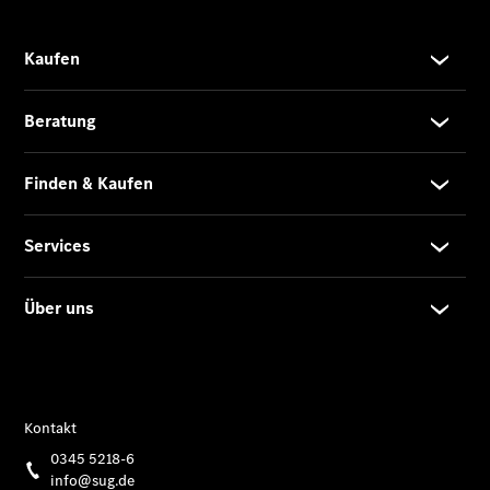
Pick your
Powertrain
Kurzfristig
verfügbare
Angebote
V-Klasse
V-Klasse
Marco Polo
Limousinen
Der
elektrische
CLA mit EQ-
Technologie
Der neue
CLA
EQE