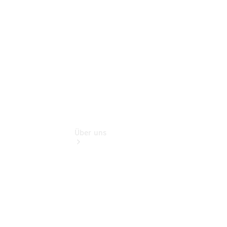
Finanzdienste
Digitale
Extras
Über uns
Übersicht
Kontakt